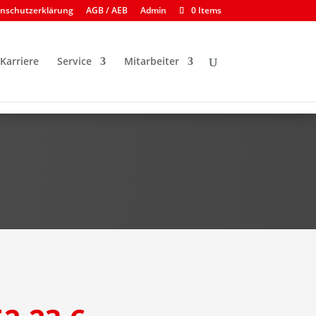
enschutzerklärung
AGB / AEB
Admin
0 Items
Karriere
Service
Mitarbeiter
e
Wachbereich
Technikbereich