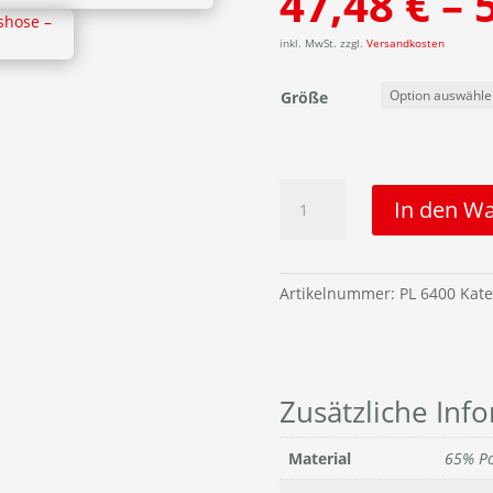
47,48
€
–
inkl. MwSt.
zzgl.
Versandkosten
Größe
Arbeitshose
In den W
Menge
Artikelnummer:
PL 6400
Kate
Zusätzliche Inf
Material
65% Po