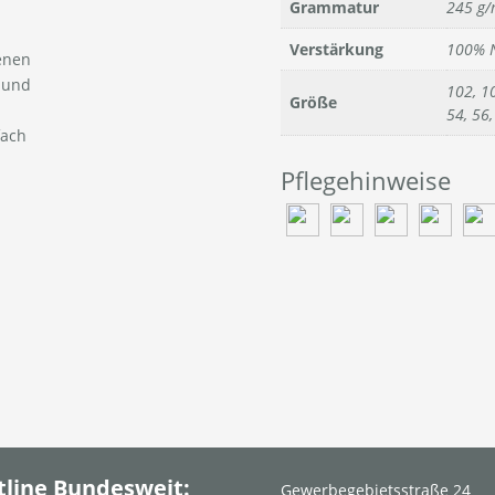
Grammatur
245 g/
Verstärkung
100% N
enen
h und
102, 10
Größe
54, 56,
fach
Pflegehinweise
tline Bundesweit:
Gewerbegebietsstraße 24