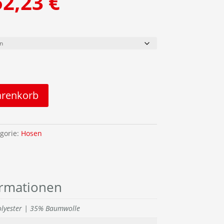
52,23
€
arenkorb
gorie:
Hosen
ormationen
lyester | 35% Baumwolle