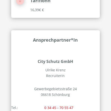
Tariflohn

16,39€ €
Ansprechpartner*In
City Schutz GmbH
Ulrike Krenz
Recruiterin
Gewerbegebietsstraße 24
06618 Schönburg
Tel.
:
0 34 45 - 70 55 47